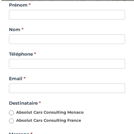
Contactez-
Prénom
*
nous
Nom
*
Téléphone
*
Email
*
Destinataire
*
Absolut Cars Consulting Monaco
Absolut Cars Consulting France