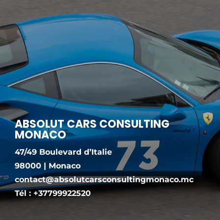
ABSOLUT CARS CONSULTING
MONACO
47/49 Boulevard d’Italie
98000 | Monaco
contact@absolutcarsconsultingmonaco.mc
Tél :
+37799922520