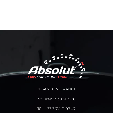
BESANÇON, FRANCE
N° Siren : 530 511 906
Tél :
+33 3 70 21 97 47