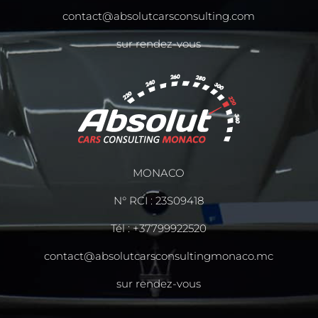
contact@absolutcarsconsulting.com
sur rendez-vous
MONACO
N° RCI : 23S09418
Tél :
+37799922520
contact@absolutcarsconsultingmonaco.mc
sur rendez-vous