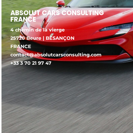
ABSOLUT CARS CONSULTING
FRANCE
4 chemin de la vierge
25720 Beure | BESANÇON
FRANCE
contact@absolutcarsconsulting.com
+33 3 70 21 97 47