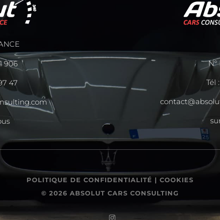
ANCE
N° 
11 906
Tél 
 97 47
contact@absolu
nsulting.com
su
ous
POLITIQUE DE CONFIDENTIALITÉ
|
COOKIES
© 2026 ABSOLUT CARS CONSULTING