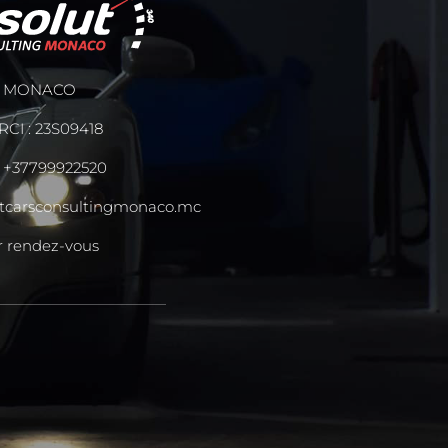
MONACO
RCI : 23S09418
:
+37799922520
tcarsconsultingmonaco.mc
r rendez-vous