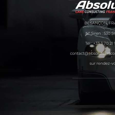
BESANÇON, FR
N° Siren : 530 5
Tél :
+33 3 70 21
contact@absolutcarsco
sur rendez-v